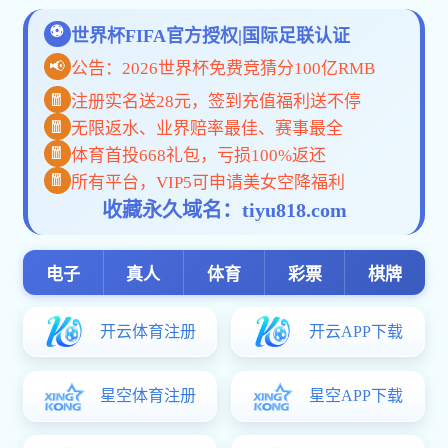
科研动态
重点实验室
系统科学研究院
博士学位授权点简介
学科方向
学科带头人
教学工作
实验教学
本科教育
研究生教育
本科教育教学审核评估
招生就业
招生信息
就业信息
通知公示
校友风采
学生工作
团学活动
学生管理