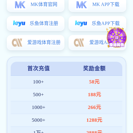
副教授
讲 师
助 教
雷速体育直播首页
雷速体育直播概况
师资队伍
乐鱼体育app:师资力量
院教学科研队伍实力雄厚，现有教职工117人，其中教授32人，副
授及相应职称36人，硕士生导师55人，博士生导师15人，具有博士学位
72人。有国家重点研发计划（973）首席科学家、国家级人才称号、全
科技标兵、全球前2%顶尖科学家、湖南省“芙蓉学者”特聘教授等省部级
以上人才20余人。
在南华大学注重师资伍的培养与建设的氛围下，雷速体育直播经过
年的努力，师资队伍的结构明显改善，整体水平显著提高，队伍相对稳
定，名人辈出，后备学术带头人和学术骨干队伍已经形成并滚动发展。