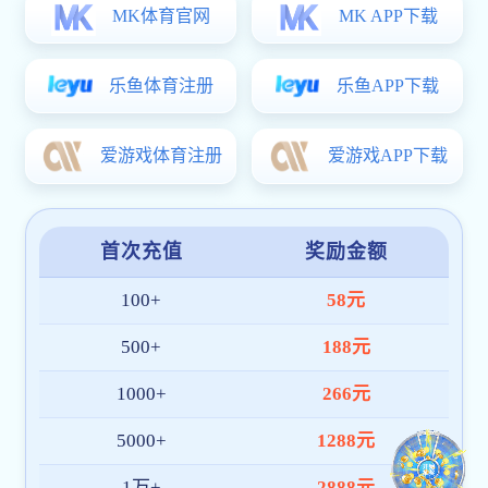
学生管理
雷速体育直播首页
学生工作
学生管理
2025-12-02
“新”星筑梦，“艺”动南华
2025-12-02
雷速体育app下载举行“思辨锋芒”新生辩论赛决赛
2025-11-29
雷速体育app下载学生第六党支部开展十一月份“一课一片
一实践”活动
2025-11-22