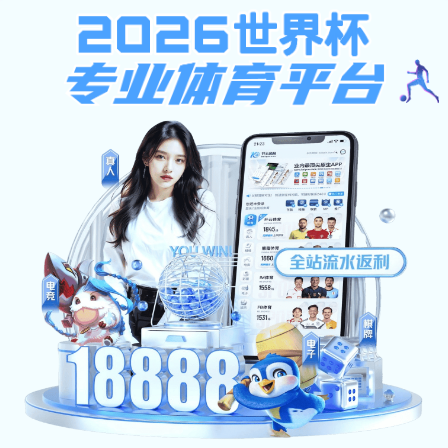
乐鱼体育app
雷速体育直播首页
雷速体育直播概况
雷速体育直播简介
领导班子
机构设置
师资队伍
党群工作
乐鱼体育app机构
党纪党规
党建思政
学术科研