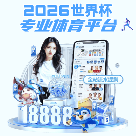
乐鱼体育app
雷速体育直播首页
雷速体育直播概况
雷速体育直播简介
领导班子
机构设置
师资队伍
党群工作
乐鱼体育app机构
党纪党规
党建思政
学术科研