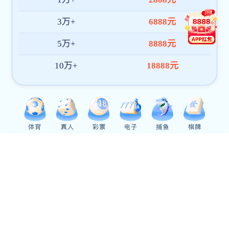
1055599450
李意辉
审核通过
1055599620
吴其琦
审核通过
1055599696
雷培良
审核通过
1055599752
范灿文
审核通过
下一条：
南华大学雷速体育app下载2026年硕士研究生招生复
录取工作方
【
关闭