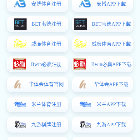
乐鱼体育app:南华大学雷速体育app下载2026年博
研究生招生考试报名资格审核初审通过名单公示