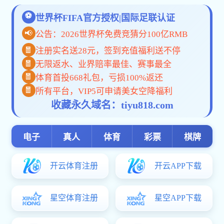
科研动态
重点实验室
系统科学研究院
博士学位授权点简介
学科方向
学科带头人
教学工作
实验教学
本科教育
研究生教育
本科教育教学审核评估
招生就业
招生信息
就业信息
通知公示
校友风采
学生工作
团学活动
学生管理