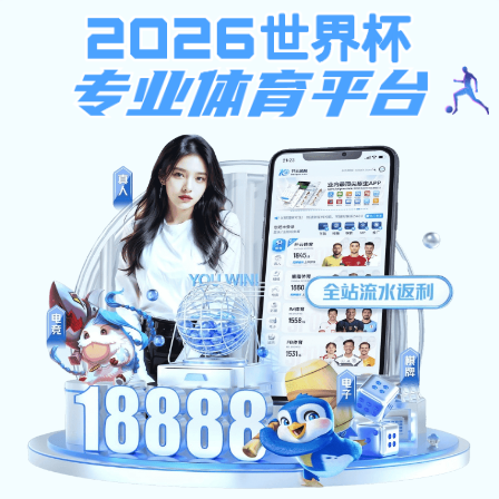
乐鱼体育app
雷速体育直播首页
雷速体育直播概况
雷速体育直播简介
领导班子
机构设置
师资队伍
党群工作
乐鱼体育app机构
党纪党规
党建思政
学术科研